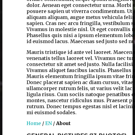
dolor. Aenean eget consectetur urna. Morbi s
posuere sapien ut viverra condimentum. Ut c
aliquam aliquam, augue metus vehicula felis
sapien. Cras nec arcu fringilla, vestibulum s
Vivamus in molestie nisl. Ut eget convallis 
Phasellus quis nisi a ipsum elementum lobor
id euismod lacus. Maecenas sed justo sed nu
Mauris tristique id ante vel laoreet. Maecen
venenatis tellus laoreet vel. Vivamus nec tu
consectetur sit amet sed justo. Nulla facilisi
Vivamus aliquet faucibus iaculis. Phasellus u
Mauris elementum fringilla ipsum vitae fring
Donec placerat sapien ac diam cursus, vitae 
ullamcorper rutrum felis, ut varius velit laci
ligula risus. Cum sociis natoque penatibus e
montes, nascetur ridiculus mus. Praesent pla
rutrum. Donec tempus egestas nisl et lacinia.
mi euismod sodales.
Home
/
EN
/
About